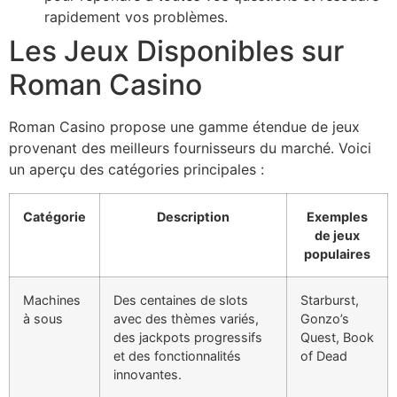
rapidement vos problèmes.
Les Jeux Disponibles sur
Roman Casino
Roman Casino propose une gamme étendue de jeux
provenant des meilleurs fournisseurs du marché. Voici
un aperçu des catégories principales :
Catégorie
Description
Exemples
de jeux
populaires
Machines
Des centaines de slots
Starburst,
à sous
avec des thèmes variés,
Gonzo’s
des jackpots progressifs
Quest, Book
et des fonctionnalités
of Dead
innovantes.