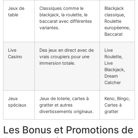
Jeux de
Classiques comme le
Blackjack
table
blackjack, la roulette, le
classique,
baccarat avec différentes
Roulette
variantes.
européenne,
Baccarat
Live
Des jeux en direct avec de
Live
Casino
vrais croupiers pour une
Roulette,
immersion totale.
Live
Blackjack,
Dream
Catcher
Jeux
Jeux de loterie, cartes à
Keno, Bingo,
spéciaux
gratter et autres
Cartes à
divertissements originaux.
gratter
Les Bonus et Promotions de